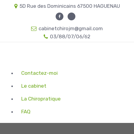
A
Panneau de gestion des cookies
5D Rue des Dominicains 67500 HAGUENAU
l
l
e
cabinetchirojm@gmail.com
r
03/88/07/06/62
a
u
c
o
Contactez-moi
n
t
Le cabinet
e
La Chiropratique
n
u
FAQ