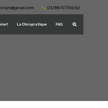
hirojm@gmail.com
03/88/07/06/62
binet
La Chiropratique
FAQ